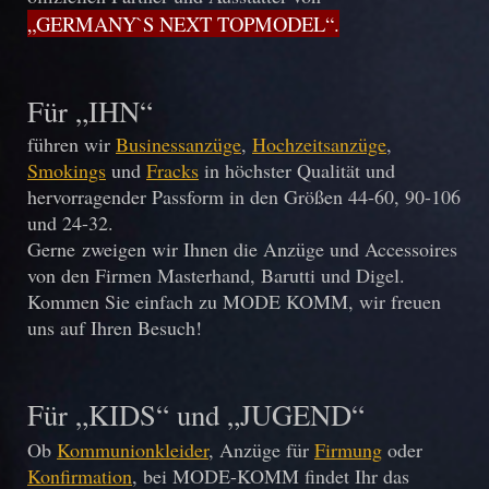
„GERMANY`S NEXT TOPMODEL“.
Für „IHN“
führen wir
Businessanzüge
,
Hochzeitsanzüge
,
Smokings
und
Fracks
in höchster Qualität und
hervorragender Passform in den Größen 44-60, 90-106
und 24-32.
Gerne zweigen wir Ihnen die Anzüge und Accessoires
von den Firmen Masterhand, Barutti und Digel.
Kommen Sie einfach zu MODE KOMM, wir freuen
uns auf Ihren Besuch!
Für „KIDS“ und „JUGEND
“
Ob
Kommunionkleider
, Anzüge für
Firmung
oder
Konfirmation
, bei MODE-KOMM findet Ihr das