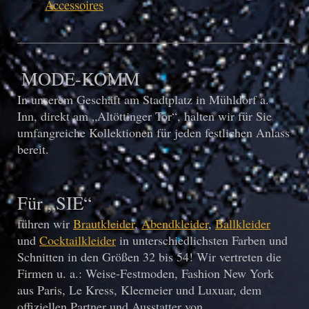
Accessoires
MODE-KOMM
In unserem Geschäft am Stadtplatz in Mühldorf a.
Inn, direkt am „Altöttinger Tor“, halten wir für Sie
umfangreiche Kollektionen für jeden festlichen Anlass
bereit.
Für „SIE“
führen wir
Brautkleider
,
Abendkleider
,
Ballkleider
und
Cocktailkleider
in unterschiedlichsten Farben und
Schnitten in den Größen 32 bis 54!
Wir vertreten die
Firmen u. a.: Weise-Festmoden, Fashion New York
aus Paris, Le Kress, Kleemeier und Luxuar,
dem
offiziellen Partner und Ausstatter von