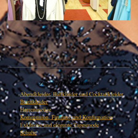
Zu unseren Kollektionen:
Abendkleider, Ballkleider und Cocktailkleider
Brautkleider
Herrenanzüge
Kommunion, Firmung und Konfirmation
Exklusive und elegante Tagesmode
Schuhe