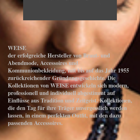
WEISE
der erfolgreiche Hersteller von Braut- und
Abendmode, Accessoires und
Kommunionbekleidung, mit bis auf das Jahr 1955
zurückreichender Gründungsgeschichte. Die
Kollektionen von WEISE entwickeln sich modern,
professionell und individuell abgestimmt auf
Einflüsse aus Tradition und Zeitgeist. Kollektionen,
die den Tag für ihre Träger unvergesslich werden
lassen, in einem perfekten Outfit, mit den dazu
passenden Accessoires.